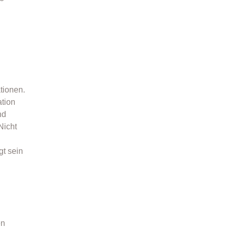
tionen.
tion
nd
Nicht
gt sein
en