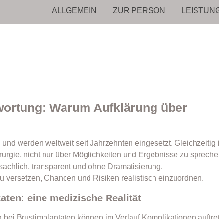
ALLGEMEIN
ZUR PERSON
LEISTUN
wortung: Warum Aufklärung über
 und werden weltweit seit Jahrzehnten eingesetzt. Gleichzeitig i
irurgie, nicht nur über Möglichkeiten und Ergebnisse zu spreche
achlich, transparent und ohne Dramatisierung.
zu versetzen, Chancen und Risiken realistisch einzuordnen.
aten: eine medizische Realität
uch bei Brustimplantaten können im Verlauf Komplikationen auftre