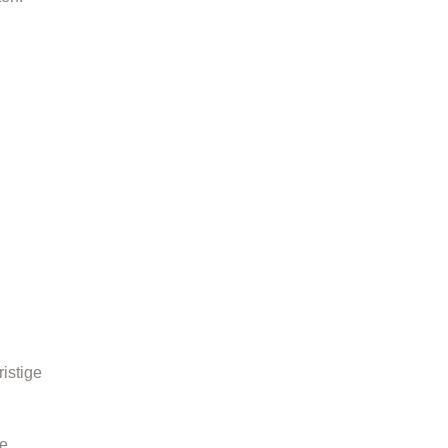
istige
ie