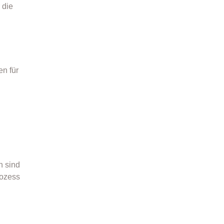
 die
en für
h sind
rozess