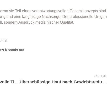
 wenn sie Teil eines verantwortungsvollen Gesamtkonzepts sind
nung und eine langfristige Nachsorge. Der professionelle Umgan
l, sondern Ausdruck medizinischer Qualität.
anal
.
etzt Kontakt auf.
NÄCHST
Plastische Chirurgie Graz: 7 kraftvolle Tipps für die richtige Arztwahl
Überschüssige Haut nach Gewichtsreduktion: Was du darüber wissen solltest